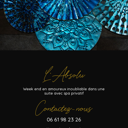
L
Absolu
‘
Week end en amoureux inoubliable dans une
suite avec spa privatif
Contactez
nous
–
06 61 98 23 26