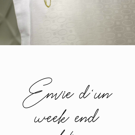
Envie d
un
‘
week end