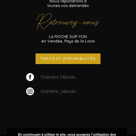
Nous répondrons à
toutes vos demandes
Retrouvez
nous
–
La ROCHE SUR YON
en Vendée, Pays de la Loire
TARIFS ET DISPONIBILITÉS

Chambre l’Absolu

chambre_labsolu
En continuant à utiliser le site, vous acceptez l’utilisation des