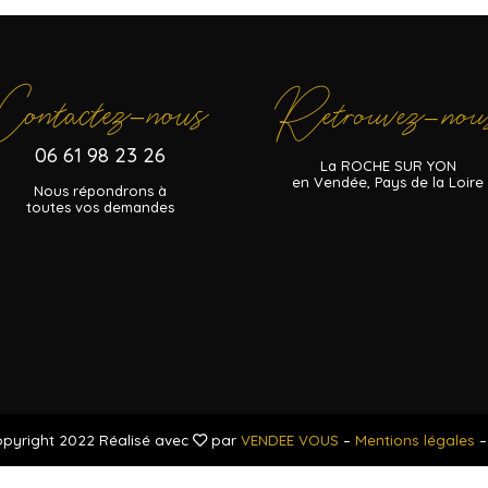
Contactez
nous
Retrouvez
nou
–
–
06 61 98 23 26
La ROCHE SUR YON
en Vendée, Pays de la Loire
Nous répondrons à
toutes vos demandes
pyright 2022 Réalisé avec
par
VENDEE VOUS
–
Mentions légales