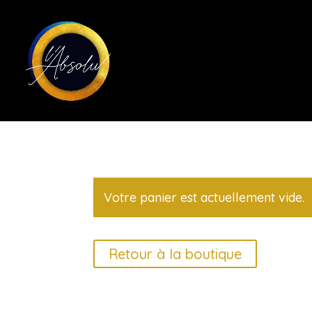
Votre panier est actuellement vide.
Retour à la boutique