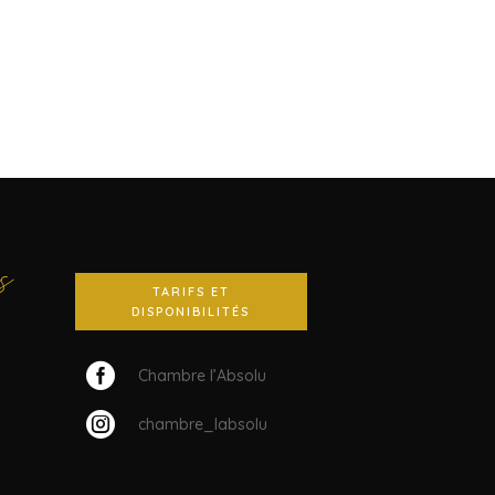
s
TARIFS ET
DISPONIBILITÉS

Chambre l’Absolu

chambre_labsolu