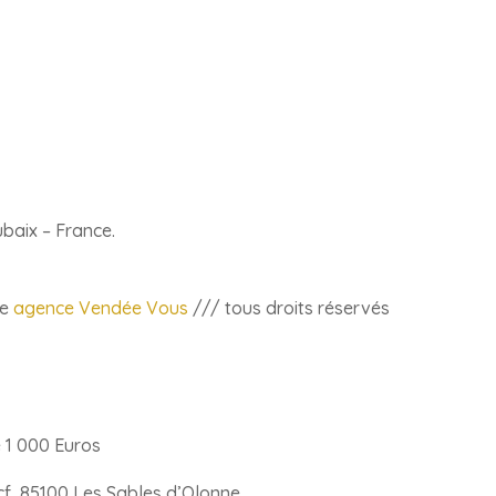
1
ubaix – France.
ie
agence Vendée Vous
/// tous droits réservés
e 1 000 Euros
ncf, 85100 Les Sables d’Olonne