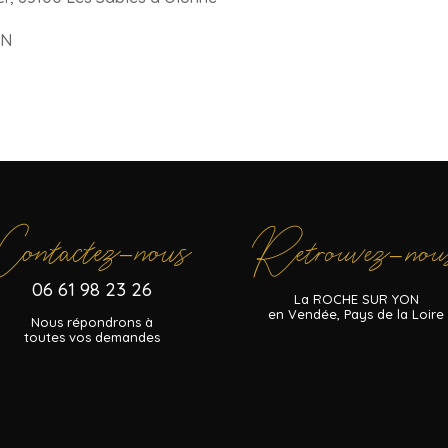
ON
Contactez
nous
Retrouvez
nou
–
–
06 61 98 23 26
La ROCHE SUR YON
en Vendée, Pays de la Loire
Nous répondrons à
toutes vos demandes