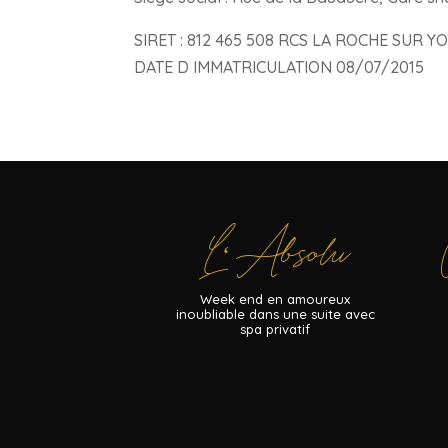
SIRET : 812 465 508 RCS LA ROCHE SUR Y
DATE D IMMATRICULATION 08/07/2015
L
Absolu
‘
Week end en amoureux
inoubliable dans une suite avec
spa privatif